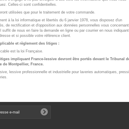
z. Celles-ci sont confidentielles.
eront utilisées que pour le traitement de votre commande.
nt à la loi informatique et libertés du 6 janvier 1978, vous disposez d'un
cès, de rectification et d'opposition aux données personnelles vous concernant
il suffit de nous en faire la demande en ligne ou par courrier en nous indiquan
resse et si possible votre référence client.
plicable et règlement des litiges :
icable est la loi Française.
litiges impliquant France-lessive devront être portés devant le Tribunal d
de Montpellier, France.
sive, lessive professionnelle et industrielle pour laveries automatiques, press
ries.