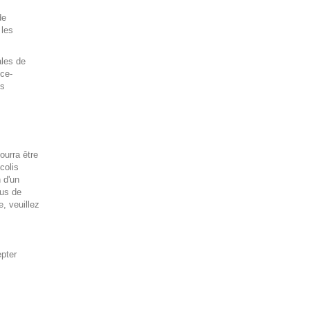
de
 les
ales de
nce-
ns
ourra être
colis
 d'un
nus de
e, veuillez
epter