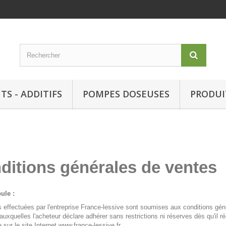
TS - ADDITIFS
POMPES DOSEUSES
PRODUI
ditions générales de ventes
ule :
 effectuées par l'entreprise France-lessive sont soumises aux conditions gén
auxquelles l'acheteur déclare adhérer sans restrictions ni réserves dès qu'il r
ur le site Internet www.france-lessive.fr.