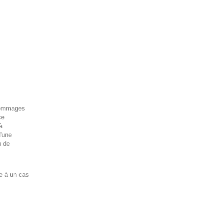
 dommages
ce
à
d'une
u de
e à un cas