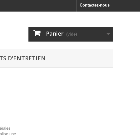
Contactez-nous
Panier
(vide)
TS D'ENTRETIEN
érales
éalise une