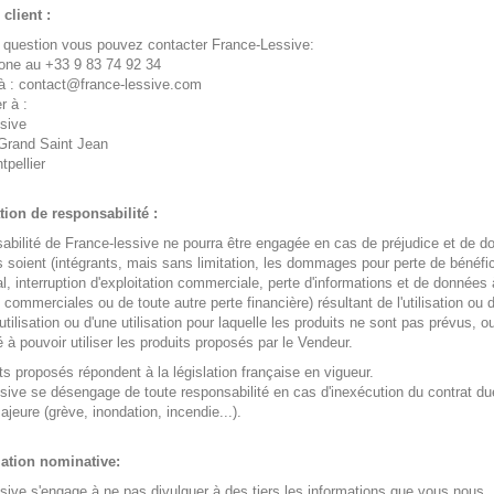
 client :
 question vous pouvez contacter France-Lessive:
one au +33 9 83 74 92 34
à : contact@france-lessive.com
r à :
sive
 Grand Saint Jean
pellier
tion de responsabilité :
abilité de France-lessive ne pourra être engagée en cas de préjudice et de
ls soient (intégrants, mais sans limitation, les dommages pour perte de bénéfi
, interruption d'exploitation commerciale, perte d'informations et de données 
 commerciales ou de toute autre perte financière) résultant de l'utilisation ou 
tilisation ou d'une utilisation pour laquelle les produits ne sont pas prévus, o
é à pouvoir utiliser les produits proposés par le Vendeur.
ts proposés répondent à la législation française en vigueur.
sive se désengage de toute responsabilité en cas d'inexécution du contrat du
ajeure (grève, inondation, incendie...).
mation nominative:
sive s'engage à ne pas divulguer à des tiers les informations que vous nous