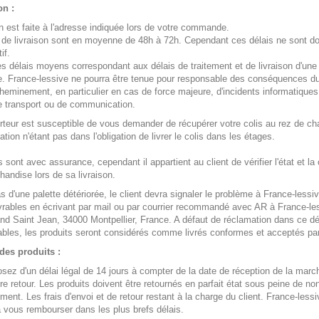
on :
on est faite à l'adresse indiquée lors de votre commande.
 de livraison sont en moyenne de 48h à 72h. Cependant ces délais ne sont d
if.
s délais moyens correspondant aux délais de traitement et de livraison d'une
 France-lessive ne pourra être tenue pour responsable des conséquences d
cheminement, en particulier en cas de force majeure, d'incidents informatiques
 transport ou de communication.
rteur est susceptible de vous demander de récupérer votre colis au rez de c
ation n'étant pas dans l'obligation de livrer le colis dans les étages.
 sont avec assurance, cependant il appartient au client de vérifier l'état et la
handise lors de sa livraison.
s d'une palette détériorée, le client devra signaler le problème à France-lessi
vrables en écrivant par
mail
ou par courrier recommandé avec AR à France-les
nd Saint Jean, 34000 Montpellier, France. A défaut de réclamation dans ce dé
ables, les produits seront considérés comme livrés conformes et acceptés par 
des produits :
sez d'un délai légal de 14 jours à compter de la date de réception de la mar
ire retour. Les produits doivent être retournés en parfait état sous peine de no
ent. Les frais d'envoi et de retour restant à la charge du client. France-lessi
 vous rembourser dans les plus brefs délais.