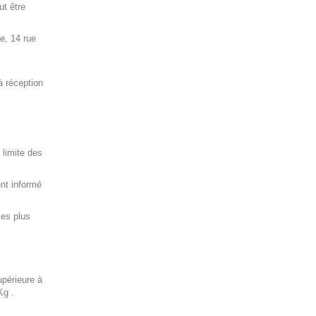
t être
e, 14 rue
à réception
 limite des
ent informé
les plus
upérieure à
Kg .