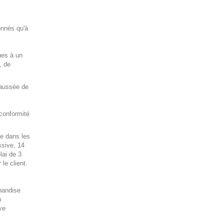
onnés qu'à
ues à un
, de
haussée de
 conformité
ve dans les
sive, 14
lai de 3
le client.
chandise
n
ve