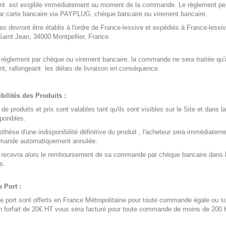
nt est exigible immédiatement au moment de la commande. Le règlement peu
ar carte bancaire via PAYPLUG, chèque bancaire ou virement bancaire.
s devront être établis à l'ordre de France-lessive et expédiés à France-lessiv
aint Jean, 34000 Montpellier, France.
règlement par chèque ou virement bancaire, la commande ne sera traitée qu'
t, rallongeant les délais de livraison en conséquence.
bilités des Produits :
de produits et prix sont valables tant qu'ils sont visibles sur le Site et dans la
ponibles.
othèse d'une indisponibilité définitive du produit , l'acheteur sera immédiatem
mande automatiquement annulée.
r recevra alors le remboursement de sa commande par chèque bancaire dans 
s.
e Port :
de port sont offerts en France Métropolitaine pour toute commande égale ou s
 forfait de 20€ HT vous sera facturé pour toute commande de moins de 200 