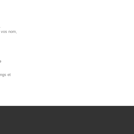
.
t vos nom,
e
ings et