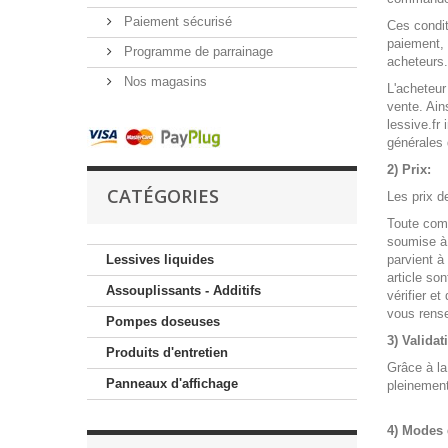
Paiement sécurisé
Ces condi
paiement, 
Programme de parrainage
acheteurs.
Nos magasins
L'acheteur
vente. Ain
lessive.fr 
générales 
2) Prix:
CATÉGORIES
Les prix d
Toute comm
soumise à 
Lessives liquides
parvient à
article so
Assouplissants - Additifs
vérifier e
vous rense
Pompes doseuses
3) Validat
Produits d'entretien
Grâce à la
Panneaux d'affichage
pleinement
4) Modes 