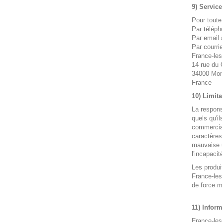
9) Service
Pour toute
Par téléph
Par email 
Par courrie
France-les
14 rue du
34000 Mont
France
10) Limita
La respons
quels qu'i
commercial
caractères
mauvaise u
l'incapacit
Les produi
France-les
de force m
11) Infor
France-les