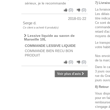
7) Livrais
sérieux, je le recommande
La livrais
(
0
)
(
0
)
Les délais
2018-01-22
titre indicat
Serge d.
Ce sont de
commande.
Ce client a acheté 6 produit(s)
retard d'a
Lessive liquide au savon de
moyens de
Marseille 10L
Le transpo
COMMANDE LESSIVE LIQUIDE
votre habit
COMMANDE BIEN RECU BON
PRODUIT
Nos envois
de la marc
(
0
)
(
0
)
Dans le ca
3 jours ou
Voir plus d'avis
rue du Gra
jours ouvr
8) Retour 
Vous dispo
pour en fa
remboursem
s'engage à