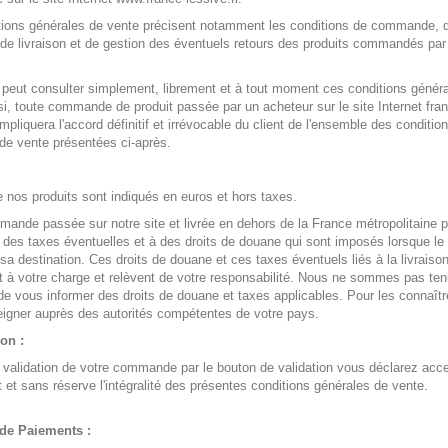
tions générales de vente précisent notamment les conditions de commande, 
de livraison et de gestion des éventuels retours des produits commandés par
 peut consulter simplement, librement et à tout moment ces conditions génér
si, toute commande de produit passée par un acheteur sur le site Internet fra
impliquera l'accord définitif et irrévocable du client de l'ensemble des conditio
de vente présentées ci-après.
e nos produits sont indiqués en euros et hors taxes.
ande passée sur notre site et livrée en dehors de la France métropolitaine p
des taxes éventuelles et à des droits de douane qui sont imposés lorsque le 
 sa destination. Ces droits de douane et ces taxes éventuels liés à la livraison
nt à votre charge et relèvent de votre responsabilité. Nous ne sommes pas te
t de vous informer des droits de douane et taxes applicables. Pour les connaîtr
igner auprès des autorités compétentes de votre pays.
ion :
 validation de votre commande par le bouton de validation vous déclarez acc
 et sans réserve l'intégralité des présentes conditions générales de vente.
de Paiements :