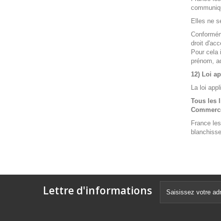
communique
Elles ne s
Conforméme
droit d'ac
Pour cela 
prénom, ad
12) Loi ap
La loi appl
Tous les 
Commerce 
France les
blanchisse
Lettre d'informations