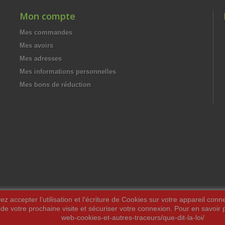
Mon compte
Mes commandes
Mes avoirs
Mes adresses
Mes informations personnelles
Mes bons de réduction
e
z accepter l’utilisation et l'écriture de Cookies sur votre appareil conn
 de votre prochaine visite et sécuriser votre connexion. Pour en savoir pl
web-cookies-et-autres-traceurs/que-dit-la-loi/