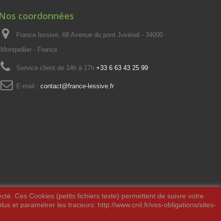
Nos coordonnées
France lessive, 68 Avenue du pont Juvénal - 34000
Montpellier - France
Service client de 14h à 17h
+33 6 63 43 25 99
E-mail :
contact@france-lessive.fr
ecté. Ces Cookies (petits fichiers texte) permettent de suivre votre
us et paramétrer les traceurs: http://www.cnil.fr/vos-obligations/sites-