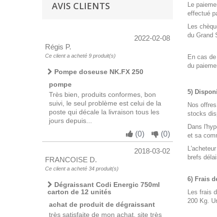
AVIS CLIENTS
Le paieme
effectué p
Les chèque
du Grand S
2022-02-08
Régis P.
Ce client a acheté 9 produit(s)
En cas de 
du paiemen
Pompe doseuse NK.FX 250
pompe
5) Disponi
Très bien, produits conformes, bon
suivi, le seul problème est celui de la
Nos offres 
poste qui décale la livraison tous les
stocks dis
jours depuis...
Dans l'hyp
(
0
)
(
0
)
et sa com
L'acheteu
2018-03-02
brefs délai
FRANCOISE D.
Ce client a acheté 34 produit(s)
6) Frais d
Dégraissant Codi Energic 750ml
carton de 12 unités
Les frais 
200 Kg. Un
achat de produit de dégraissant
très satisfaite de mon achat, site très